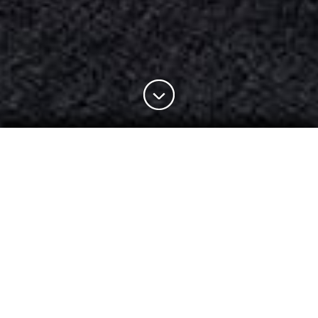
Salotto VELIERO
Design G. Gualtierotti
Collezione di imbottiti con assetto variabile. Un
meccanismo brevettato permette di spostare in avanti e/o
indietro lo schienale, consentendo un uso diversificato della
seduta. Da una posizione relax, con un semplice gesto, si
può passare ad una seduta da conversazione. Struttura
interna in metallo verniciato, garantita 10 anni. Imbottitura