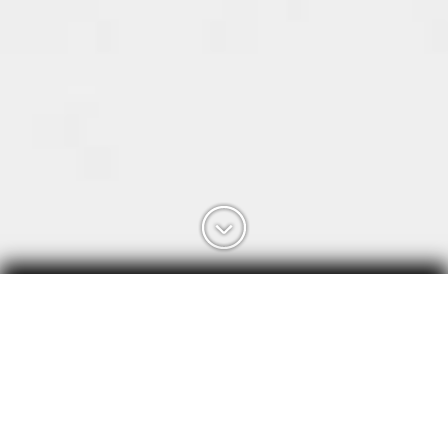
Arnò
Divano trasformabile in letto cm.140/160, completamente
sfoderabile. La struttura portante è in tubolare di acciaio,