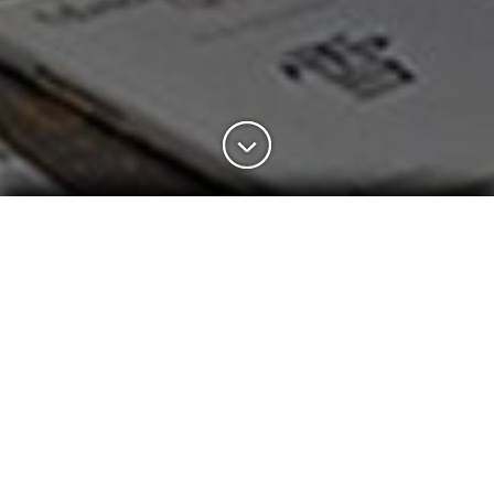
FLÛTE
Design C. Bimbi
Poltrona girevole a forma di conchiglia. Struttura in metallo,
garantita 10 anni. Imbottitura in poliuretano espanso,
rivestita in tessuto protettivo accoppiato. Basamento
girevole in trafilato di acciaio cromato. Completamente
svestibile.