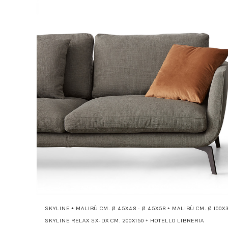
SKYLINE + MALIBÙ CM. Ø 45X48 - Ø 45X58 + MALIBÙ CM. Ø 100X
SKYLINE RELAX SX-DX CM. 200X150 + HOTELLO LIBRERIA