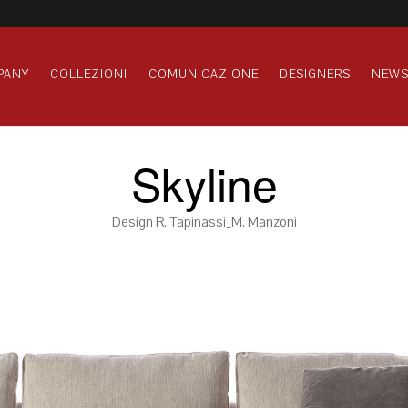
PANY
COLLEZIONI
COMUNICAZIONE
DESIGNERS
NEW
Skyline
Design R. Tapinassi_M. Manzoni