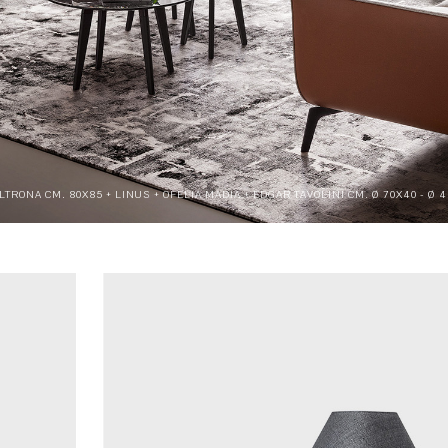
LTRONA CM. 80X85 + LINUS + OFELIA MADIA + EDGAR TAVOLINI CM. Ø 70X40 - Ø 