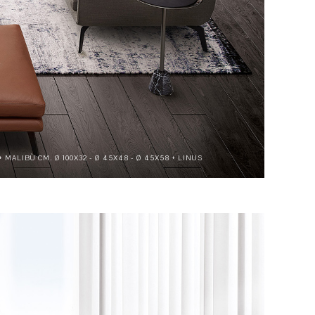
 MALIBÙ CM. Ø 100X32 - Ø 45X48 - Ø 45X58 + LINUS