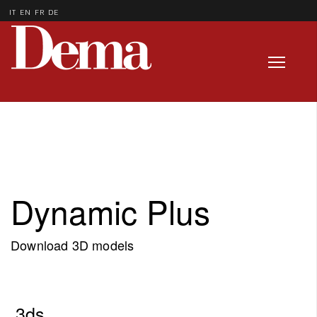
IT
EN
FR
DE
Dynamic Plus
Download 3D models
.3ds