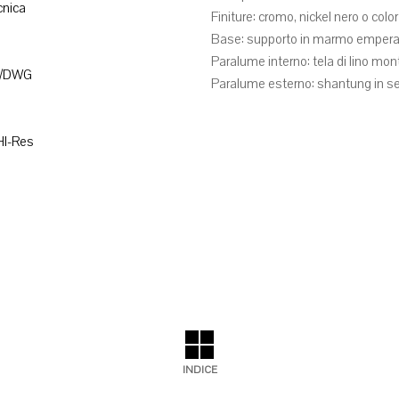
cnica
Finiture: cromo, nickel nero o color
Base: supporto in marmo emperador
Paralume interno: tela di lino mo
D/DWG
Paralume esterno: shantung in se
HI-Res
INDICE