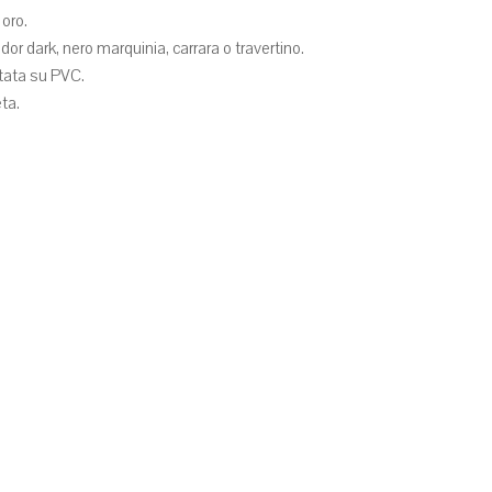
 oro.
 dark, nero marquinia, carrara o travertino.
ntata su PVC.
ta.