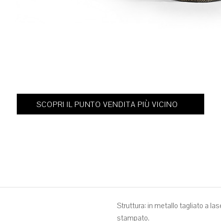
YUKI CM. Ø 85X162
SCOPRI IL PUNTO VENDITA PIÙ VICINO
Struttura: in metallo tagliato a la
stampato.