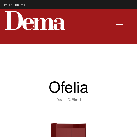
IT
EN
FR
DE
Ofelia
Design C. Bimbi