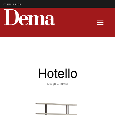
IT
EN
FR
DE
Hotello
Design C. Bimbi